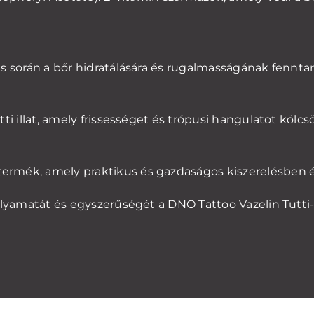
s során a bőr hidratálására és rugalmasságának fenntar
tti illat, amely frissességet és trópusi hangulatot kölcs
rmék, amely praktikus és gazdaságos kiszerelésben é
olyamatát és egyszerűségét a DNO Tattoo Vazelin Tutti-Fr