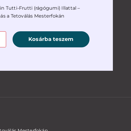
 Tutti-Frutti (rágógumi) Illattal –
lás a Tetoválás Mesterfokán
Kosárba teszem
n
iség
Tetoválás Mesterfokán