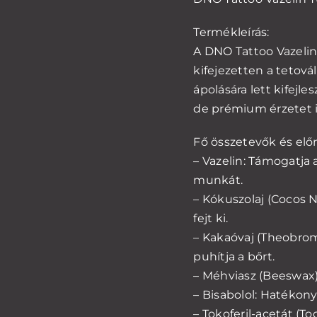
Termékleírás:
A DNO Tattoo Vazelin 
kifejezetten a tetová
ápolására lett kifejle
de prémium érzetet i
Fő összetevők és elő
– Vazelin: Támogatja 
munkát.
– Kókuszolaj (Cocos N
fejt ki.
– Kakaóvaj (Theobrom
puhítja a bőrt.
– Méhviasz (Beeswax)
– Bisabolol: Hatékony
– Tokoferil-acetát (T