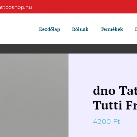
attooshop.hu
Kezdőlap
Rólunk
Termékek
dno Tat
Tutti F
4200
Ft