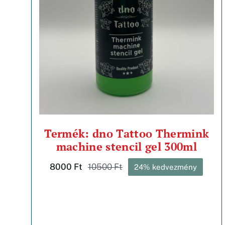
Termék: dno Tattoo Thermink
machine stencil gel 300ml
8000
Ft
10500
Ft
24% kedvezmény
Original
Current
price
price
was:
is:
10500 Ft.
8000 Ft.