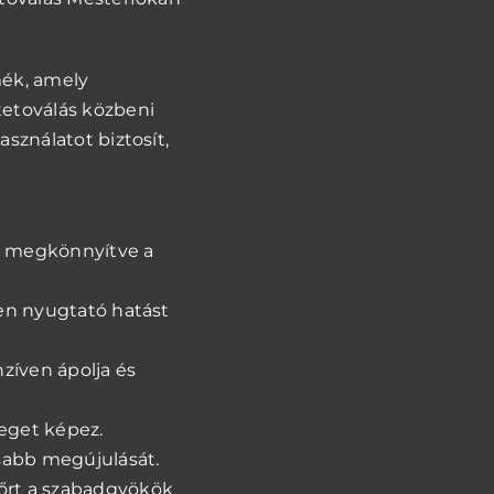
mék, amely
 tetoválás közbeni
asználatot biztosít,
n, megkönnyítve a
zben nyugtató hatást
zíven ápolja és
eget képez.
orsabb megújulását.
bőrt a szabadgyökök