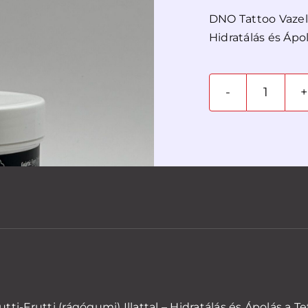
DNO Tattoo Vazelin
Hidratálás és Ápo
dno
Tattoo
Vazeli
Tutti
Frutti
250g
menny
tti-Frutti (rágógumi) Illattal – Hidratálás és Ápolás a 