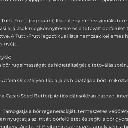
Tutti-Frutti (rágógumi) Illattal egy professzionális ter
lási eljárások megkönnyítésére és a tetovált bőrfelület
sztve. A Tutti-Frutti egzotikus illata nemcsak kellemes h
s nyújt.
nyök:
a bőr rugalmasságát és hidratáltságát a tetoválás sorá
ucifera Oil): Mélyen táplálja és hidratálja a bőrt, mikö
a Cacao Seed Butter): Antioxidánsokban gazdag, inten
: Támogatja a bőr regenerációját, természetes védőrét
an nyugtatja az irritált bőrfelületet és segíti a bőr gy
ocopheryl Acetate): E-vitamin származék, amely védi a 