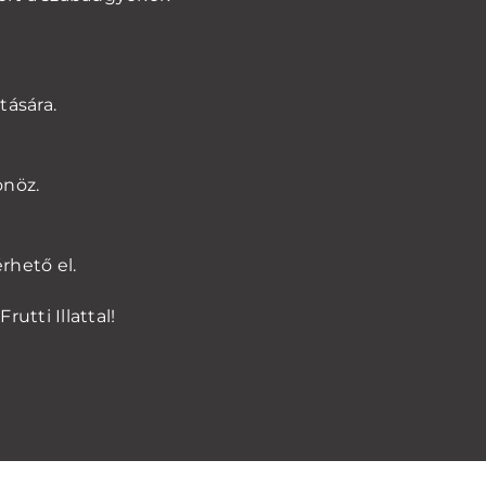
tására.
önöz.
rhető el.
utti Illattal!