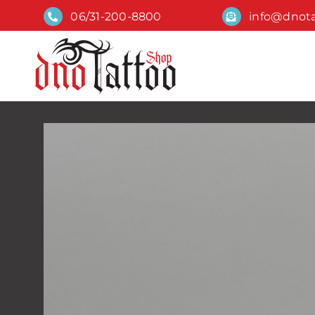
Skip
06/31-200-8800
info@dnot
to
content