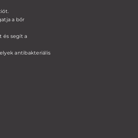
iót.
atja a bőr
t és segít a
lyek antibakteriális