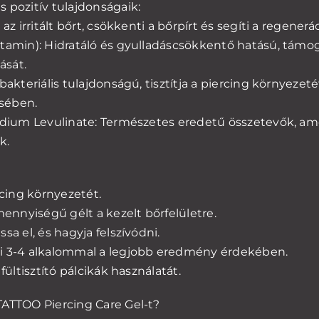
 pozitív tulajdonságaik:
az irritált bőrt, csökkenti a bőrpírt és segíti a regenerác
itamin): Hidratáló és gyulladáscsökkentő hatású, támog
ását.
bakteriális tulajdonságú, tisztítja a piercing környezeté
sében.
Sodium Levulinate: Természetes eredetű összetevők, ame
k.
rcing környezetét.
 mennyiségű gélt a kezelt bőrfelületre.
sa el, és hagyja felszívódni.
pi 3-4 alkalommal a legjobb eredmény érdekében.
 fültisztító pálcikák használatát.
TATTOO Piercing Care Gel-t?