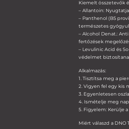
Kiemelt összetevők és
– Allantoin: Nyugtatja 
– Panthenol (B5 prov
természetes gyógyul
– Alcohol Denat.: Anti
fertőzések megelőzé
– Levulinic Acid és 
védelmet biztosítana
Alkalmazás:
1. Tisztítsa meg a pie
2. Vigyen fel egy kis
3. Egyenletesen oszlas
4. Ismételje meg na
5. Figyelem: Kerülje a
Miért válaszd a DNO 