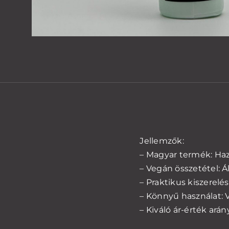
Jellemzők:
– Magyar termék: Haza
– Vegán összetétel: Á
– Praktikus kiszerelés
– Könnyű használat: V
– Kiváló ár-érték ará