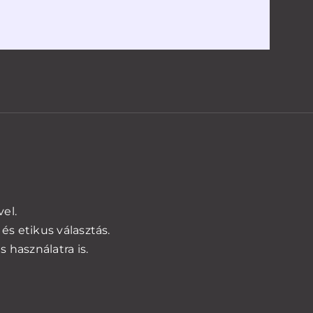
ng
elő
g)
iség
el.
és etikus választás.
s használatra is.