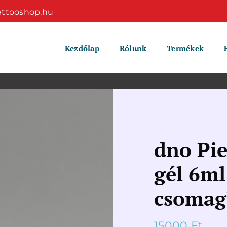
attooshop.hu
Kezdőlap
Rólunk
Termékek
dno Pie
gél 6ml
csomag
15000
Ft