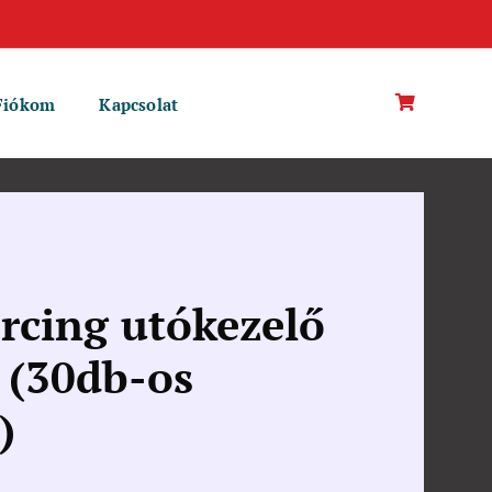
Fiókom
Kapcsolat
rcing utókezelő
 (30db-os
)