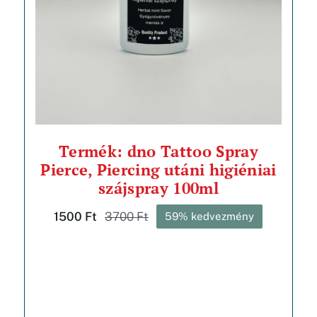
Termék: dno Tattoo Spray
Pierce, Piercing utáni higiéniai
szájspray 100ml
1500
Ft
3700
Ft
59% kedvezmény
Original
Current
price
price
was:
is:
3700 Ft.
1500 Ft.