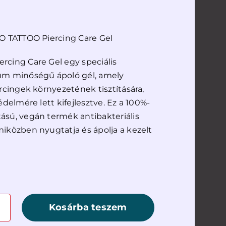
NO TATTOO Piercing Care Gel
rcing Care Gel egy speciális
um minőségű ápoló gél, amely
ercingek környezetének tisztítására,
édelmére lett kifejlesztve. Ez a 100%-
ású, vegán termék antibakteriális
iközben nyugtatja és ápolja a kezelt
Kosárba teszem