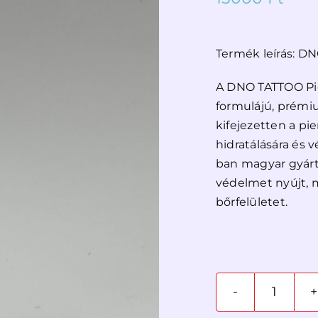
Termék leírás: D
A DNO TATTOO Pie
formulájú, prémi
kifejezetten a pi
hidratálására és v
ban magyar gyárt
védelmet nyújt, m
bőrfelületet.
dno