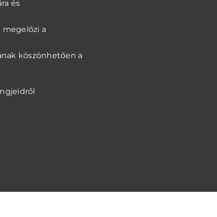
ára és
s megelőzi a
gának köszönhetően a
ngjeidről