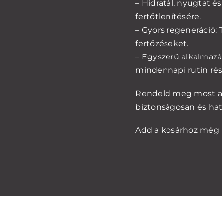
– Hidratál, nyugtat é
fertőtlenítésére.
– Gyors regeneráció:
fertőzéseket.
– Egyszerű alkalmazá
mindennapi rutin rés
Rendeld meg most a D
biztonságosan és ha
Add a kosárhoz még