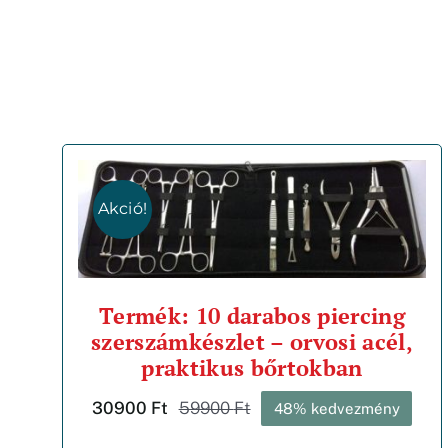
Akció!
Termék: 10 darabos piercing
szerszámkészlet – orvosi acél,
praktikus bőrtokban
30900
Ft
59900
Ft
48% kedvezmény
Original
Current