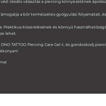
s véd: Ideális választás a piercing környezetének ápolás
 Támogatja a bőr természetes gyógyulási folyamatait, é
s: Praktikus kiszerelésének és könnyű használhatósá
ze lehet.
NO TATTOO Piercing Care Gel-t, és gondoskodj pierci
tékonyan!
 ma!