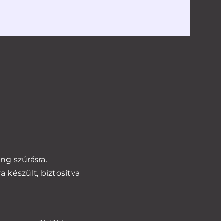
zés
!
iség
ng szúrásra.
 készült, biztosítva