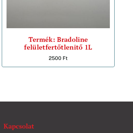
Termék: Bradoline
felületfertőtlenitő 1L
2500
Ft
Kapcsolat