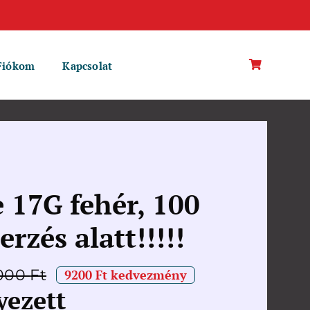
Fiókom
Kapcsolat
 17G fehér, 100
rzés alatt!!!!!
000
Ft
9200 Ft kedvezmény
Original
Current
yezett
price
price