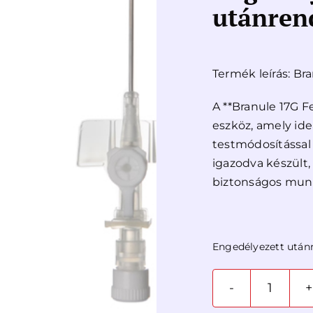
utánren
Termék leírás: Br
A **Branule 17G F
eszköz, amely ideá
testmódosítással
igazodva készült,
biztonságos mun
Engedélyezett után
Branul