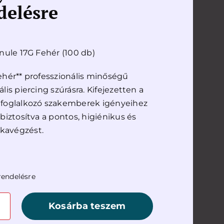
delésre
was:
is:
23000 Ft.
13800 Ft.
anule 17G Fehér (100 db)
ehér** professzionális minőségű
lis piercing szúrásra. Kifejezetten a
 foglalkozó szakemberek igényeihez
 biztosítva a pontos, higiénikus és
kavégzést.
rendelésre
Kosárba teszem
e