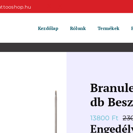
attooshop.hu
Kezdőlap
Rólunk
Termékek
Branule
db Besze
13800
Ft
23
Engedél