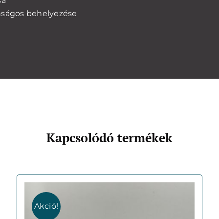
sa
onságos behelyezése
Kapcsolódó termékek
Akció!