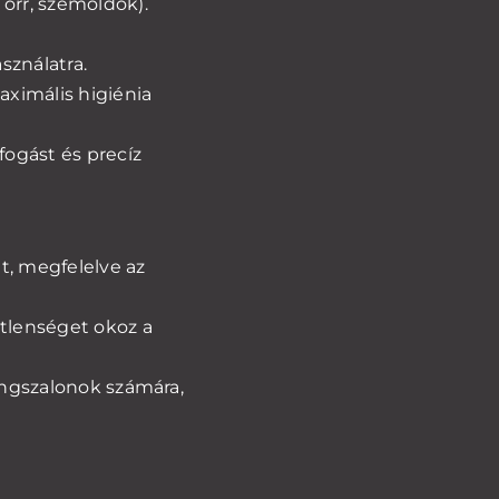
 orr, szemöldök).
sználatra.
aximális higiénia
ogást és precíz
t, megfelelve az
etlenséget okoz a
cingszalonok számára,