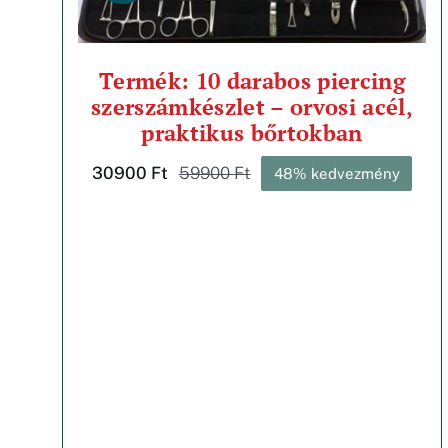
Termék: 10 darabos piercing
szerszámkészlet – orvosi acél,
praktikus bőrtokban
30900
Ft
59900
Ft
48% kedvezmény
Original
Current
price
price
was:
is:
59900 Ft.
30900 Ft.