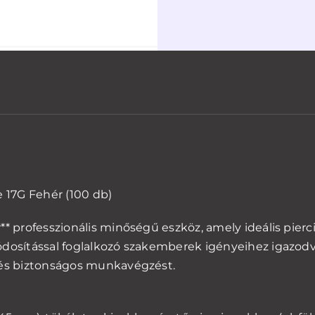
17G
fehér,
100
db
Beszer
alatt!!!!
menny
e 17G Fehér (100 db)
** professzionális minőségű eszköz, amely ideális pierci
ódosítással foglalkozó szakemberek igényeihez igazodva
 és biztonságos munkavégzést.