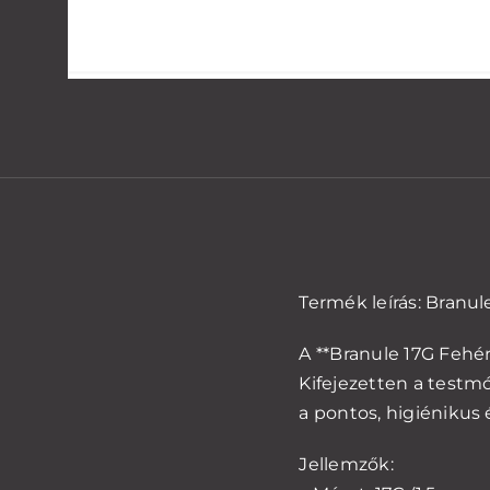
Termék leírás: Branul
A **Branule 17G Fehér
Kifejezetten a testm
a pontos, higiénikus
Jellemzők: