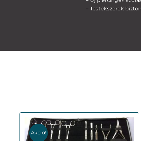
– Új piercingek szúrá
– Testékszerek bizt
Akció!