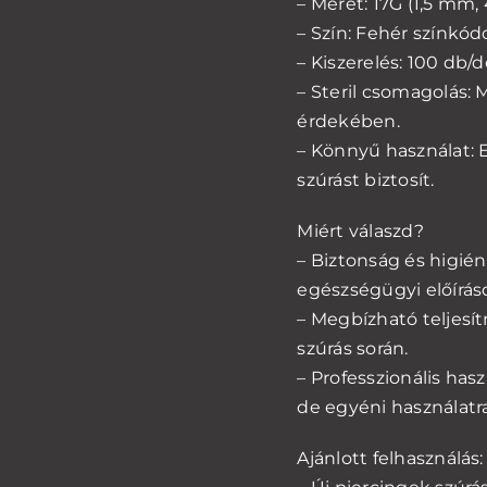
– Méret: 17G (1,5 mm,
– Szín: Fehér színkó
– Kiszerelés: 100 db/
– Steril csomagolás:
érdekében.
– Könnyű használat: 
szúrást biztosít.
Miért válaszd?
– Biztonság és higién
egészségügyi előírás
– Megbízható teljesí
szúrás során.
– Professzionális has
de egyéni használatra
Ajánlott felhasználás: