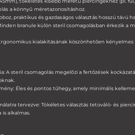
 45mm), tökéletes kisebb méretű piercingekhez (pl. fül,
dolás a könnyű méretazonosításhoz.
doboz, praktikus és gazdaságos választás hosszú távú ha
 Minden branule külön steril csomagolásban érkezik a m
Ergonomikus kialakításának köszönhetően kényelmes f
ia: A steril csomagolás megelőzi a fertőzések kockázatá
oknak.
tmény: Éles és pontos tűhegy, amely minimális kellem
ználatra tervezve: Tökéletes választás tetováló- és pier
 is alkalmas.