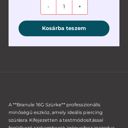
Branule
16G
szürke,
Kosárba teszem
100
db
mennyiség
A **Branule 16G Szürke** professzionális
minőségű eszköz, amely ideális piercing
szúrásra. Kifejezetten a testmódosítással
foglalkozó szakemberek igényeihez igazodva