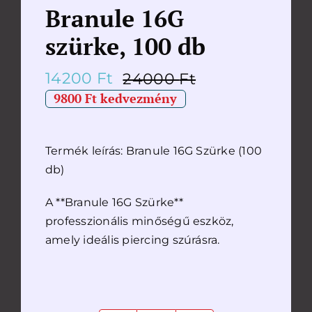
Branule 16G
szürke, 100 db
14200
Ft
24000
Ft
Original
Current
9800 Ft kedvezmény
price
price
was:
is:
Termék leírás: Branule 16G Szürke (100
24000 Ft.
14200 Ft.
db)
A **Branule 16G Szürke**
professzionális minőségű eszköz,
amely ideális piercing szúrásra.