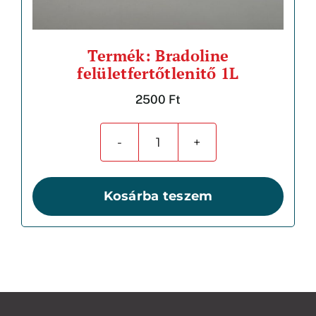
Termék: Bradoline
felületfertőtlenitő 1L
2500
Ft
Bradoline
felületfertőtlenitő
1L
Kosárba teszem
mennyiség