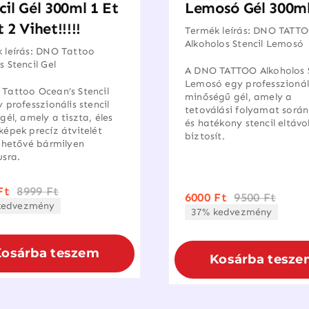
cil Gél 300ml 1 Et
Lemosó Gél 300m
 2 Vihet!!!!!
Termék leírás: DNO TATT
Alkoholos Stencil Lemosó
 leírás: DNO Tattoo
s Stencil Gel
A DNO TATTOO Alkoholos S
Lemosó egy professzionál
Tattoo Ocean’s Stencil
minőségű gél, amely a
 professzionális stencil
tetoválási folyamat során
gél, amely a tiszta, éles
és hatékony stencil eltávo
képek precíz átvitelét
biztosít.
lehetővé bármilyen
usra.
Ft
8999
Ft
Original
Current
6000
Ft
9500
Ft
Origi
Curre
kedvezmény
price
price
37% kedvezmény
price
price
was:
is:
was:
is:
8999 Ft.
6000 Ft.
9500 F
6000 F
Kosárba teszem
Kosárba tesze