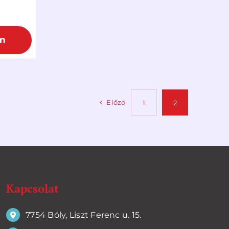
m
Előző
1
2
Kapcsolat
7754 Bóly, Liszt Ferenc u. 15.