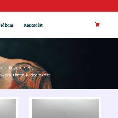
Fiókom
Kapcsolat
tencilező gélek,
rs, tiszta kivitelezést.