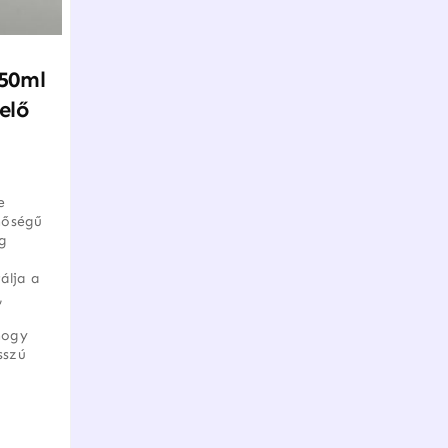
 50ml
elő
e
nőségű
g
álja a
,
hogy
sszú