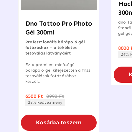
Mach
300
Dno Tattoo Pro Photo
dno Ta
Stencil
Gél 300ml
gél gé
Professzionális bőrápoló gél
8000
fotózáshoz – a tökéletes
tetoválás látványáért
24% 
Ez a prémium minőségű
bőrápoló gél kifejezetten a friss
tetoválások fotózásához
készült.
6500
Ft
8990
Ft
Original
Current
28% kedvezmény
price
price
was:
is:
8990 Ft.
6500 Ft.
Kosárba teszem