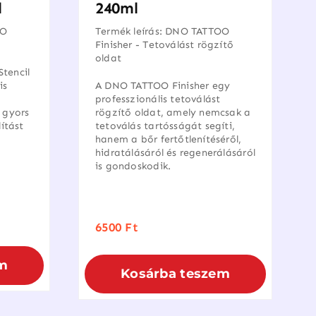
l
240ml
OO
Termék leírás: DNO TATTOO
Finisher - Tetoválást rögzítő
oldat
tencil
is
A DNO TATTOO Finisher egy
professzionális tetoválást
 gyors
rögzítő oldat, amely nemcsak a
lítást
tetoválás tartósságát segíti,
hanem a bőr fertőtlenítéséről,
hidratálásáról és regenerálásáról
is gondoskodik.
nal
nt
6500
Ft
t.
t.
m
Kosárba teszem