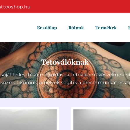
attooshop.hu
Kezdőlap
Rólunk
Termékek
Tetoválóknak
, saját fejlesztésű megoldások tetoválóművészeknek: s
 kozmetikumok, amelyek segítik a precíz munkát és a gyo