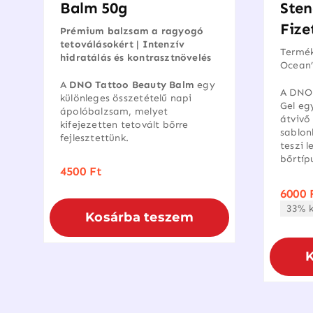
Balm 50g
Sten
Fizet
Prémium balzsam a ragyogó
tetoválásokért | Intenzív
Termék
hidratálás és kontrasztnövelés
Ocean’
A
DNO Tattoo Beauty Balm
egy
A DNO 
különleges összetételű napi
Gel egy
ápolóbalzsam, melyet
átvivő 
kifejezetten tetovált bőrre
sablon
fejlesztettünk.
teszi 
bőrtíp
4500
Ft
6000
33% 
Kosárba teszem