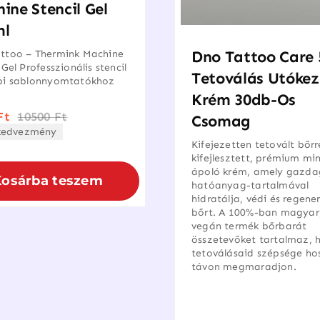
ine Stencil Gel
ml
Dno Tattoo Care
ttoo – Thermink Machine
 Gel Professzionális stencil
Tetoválás Utókez
pi sablonnyomtatókhoz
Krém 30db-Os
Ft
10500
Ft
Csomag
Original
Current
kedvezmény
price
price
was:
is:
Kifejezetten tetovált bőrr
10500 Ft.
8000 Ft.
kifejlesztett, prémium mi
ápoló krém, amely gazda
Kosárba teszem
hatóanyag-tartalmával
hidratálja, védi és regener
bőrt. A 100%-ban magyar
vegán termék bőrbarát
összetevőket tartalmaz, 
tetoválásaid szépsége ho
távon megmaradjon.