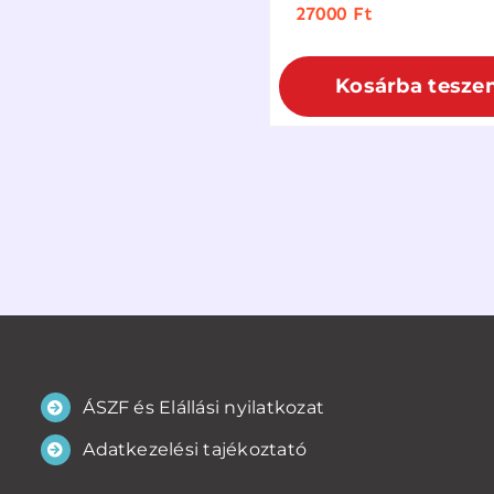
27000
Ft
Kosárba tesze
ÁSZF és Elállási nyilatkozat
Adatkezelési tajékoztató